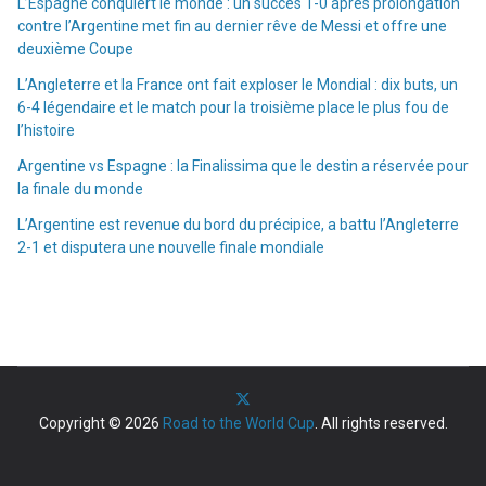
L’Espagne conquiert le monde : un succès 1-0 après prolongation
contre l’Argentine met fin au dernier rêve de Messi et offre une
deuxième Coupe
L’Angleterre et la France ont fait exploser le Mondial : dix buts, un
6-4 légendaire et le match pour la troisième place le plus fou de
l’histoire
Argentine vs Espagne : la Finalissima que le destin a réservée pour
la finale du monde
L’Argentine est revenue du bord du précipice, a battu l’Angleterre
2-1 et disputera une nouvelle finale mondiale
Copyright © 2026
Road to the World Cup
. All rights reserved.