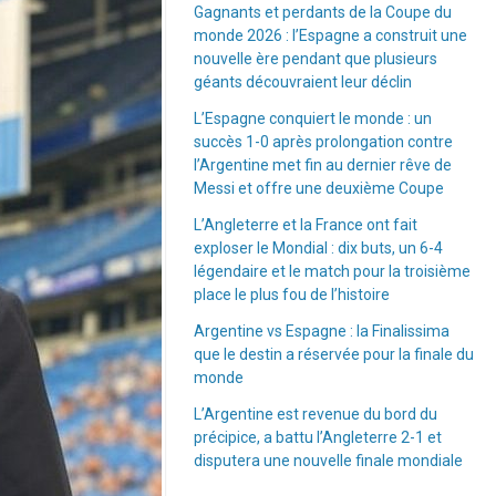
Gagnants et perdants de la Coupe du
monde 2026 : l’Espagne a construit une
nouvelle ère pendant que plusieurs
géants découvraient leur déclin
L’Espagne conquiert le monde : un
succès 1-0 après prolongation contre
l’Argentine met fin au dernier rêve de
Messi et offre une deuxième Coupe
L’Angleterre et la France ont fait
exploser le Mondial : dix buts, un 6-4
légendaire et le match pour la troisième
place le plus fou de l’histoire
Argentine vs Espagne : la Finalissima
que le destin a réservée pour la finale du
monde
L’Argentine est revenue du bord du
précipice, a battu l’Angleterre 2-1 et
disputera une nouvelle finale mondiale