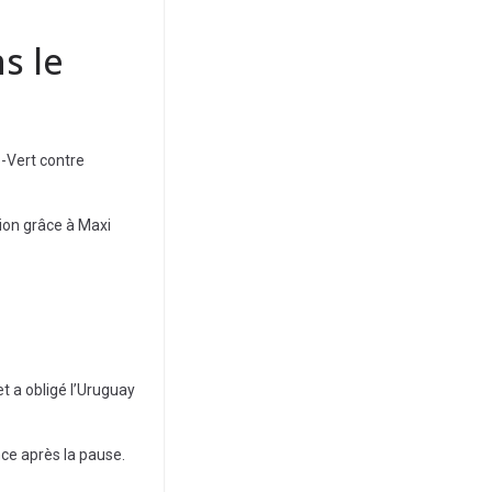
s le
p-Vert contre
ion grâce à Maxi
et a obligé l’Uruguay
nce après la pause.