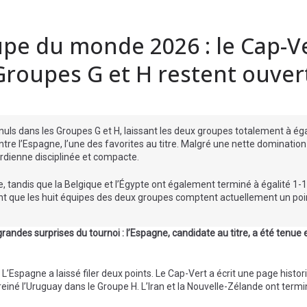
oupe du monde 2026 : le Cap-V
Groupes G et H restent ouver
ls dans les Groupes G et H, laissant les deux groupes totalement à égal
re l’Espagne, l’une des favorites au titre. Malgré une nette domination
rdienne disciplinée et compacte.
e, tandis que la Belgique et l’Égypte ont également terminé à égalité 1-1. 
ient que les huit équipes des deux groupes comptent actuellement un po
andes surprises du tournoi : l’Espagne, candidate au titre, a été tenue 
Espagne a laissé filer deux points. Le Cap-Vert a écrit une page histor
reiné l’Uruguay dans le Groupe H. L’Iran et la Nouvelle-Zélande ont termi