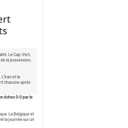
ert
ts
ité. Le Cap-Vert,
 de la possession,
L’Iran et la
int chacune après
en échec 0-0 par le
ique. La Belgique et
né la journée sur un