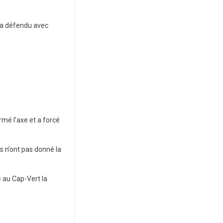
t a défendu avec
rmé l’axe et a forcé
ns n’ont pas donné la
é au Cap-Vert la