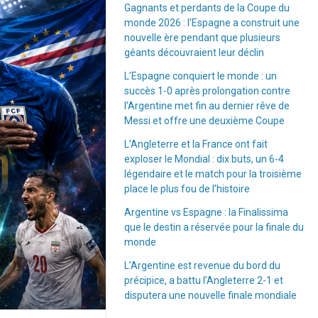
Gagnants et perdants de la Coupe du
monde 2026 : l’Espagne a construit une
nouvelle ère pendant que plusieurs
géants découvraient leur déclin
L’Espagne conquiert le monde : un
succès 1-0 après prolongation contre
l’Argentine met fin au dernier rêve de
Messi et offre une deuxième Coupe
L’Angleterre et la France ont fait
exploser le Mondial : dix buts, un 6-4
légendaire et le match pour la troisième
place le plus fou de l’histoire
Argentine vs Espagne : la Finalissima
que le destin a réservée pour la finale du
monde
L’Argentine est revenue du bord du
précipice, a battu l’Angleterre 2-1 et
disputera une nouvelle finale mondiale