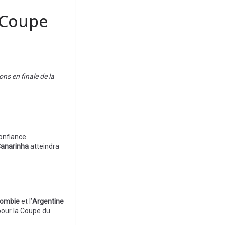
a Coupe
ns en finale de la
confiance
anarinha
atteindra
lombie
et l’
Argentine
 pour la Coupe du