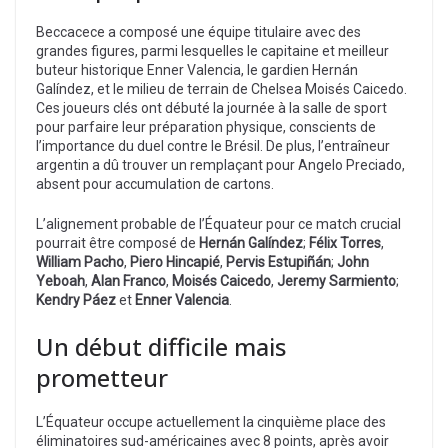
Beccacece a composé une équipe titulaire avec des
grandes figures, parmi lesquelles le capitaine et meilleur
buteur historique Enner Valencia, le gardien Hernán
Galíndez, et le milieu de terrain de Chelsea Moisés Caicedo.
Ces joueurs clés ont débuté la journée à la salle de sport
pour parfaire leur préparation physique, conscients de
l’importance du duel contre le Brésil. De plus, l’entraîneur
argentin a dû trouver un remplaçant pour Angelo Preciado,
absent pour accumulation de cartons.
L’alignement probable de l’Équateur pour ce match crucial
pourrait être composé de
Hernán Galíndez
;
Félix Torres
,
William Pacho
,
Piero Hincapié
,
Pervis Estupiñán
;
John
Yeboah
,
Alan Franco
,
Moisés Caicedo
,
Jeremy Sarmiento
;
Kendry Páez
et
Enner Valencia
.
Un début difficile mais
prometteur
L’Équateur occupe actuellement la cinquième place des
éliminatoires sud-américaines avec 8 points, après avoir