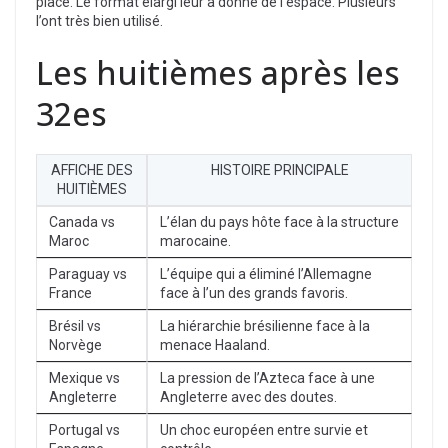
place. Le format élargi leur a donné de l’espace. Plusieurs
l’ont très bien utilisé.
Les huitièmes après les
32es
AFFICHE DES
HISTOIRE PRINCIPALE
HUITIÈMES
Canada vs
L’élan du pays hôte face à la structure
Maroc
marocaine.
Paraguay vs
L’équipe qui a éliminé l’Allemagne
France
face à l’un des grands favoris.
Brésil vs
La hiérarchie brésilienne face à la
Norvège
menace Haaland.
Mexique vs
La pression de l’Azteca face à une
Angleterre
Angleterre avec des doutes.
Portugal vs
Un choc européen entre survie et