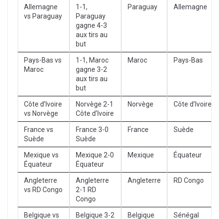
Allemagne
1-1,
Paraguay
Allemagne
vs Paraguay
Paraguay
gagne 4-3
aux tirs au
but
Pays-Bas vs
1-1, Maroc
Maroc
Pays-Bas
Maroc
gagne 3-2
aux tirs au
but
Côte d’Ivoire
Norvège 2-1
Norvège
Côte d’Ivoire
vs Norvège
Côte d’Ivoire
France vs
France 3-0
France
Suède
Suède
Suède
Mexique vs
Mexique 2-0
Mexique
Équateur
Équateur
Équateur
Angleterre
Angleterre
Angleterre
RD Congo
vs RD Congo
2-1 RD
Congo
Belgique vs
Belgique 3-2
Belgique
Sénégal