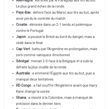
Allemagne :
éliminée par le Paraguay aux tirs au but.
Le plus grand échec de la ronde.
Pays-Bas :
dehors face au Maroc aux tirs au but, après
avoir perdu le contrôle du match.
Croatie :
éliminée dans un 2-1 tendu et polémique
contre le Portugal.
Japon :
a poussé le Brésil au bord du danger, mais a
cédé dans le final.
Cap-Vert :
battu par l’Argentine en prolongation, mais
sorti comme vainqueur émotionnel.
Sénégal :
menait 2-0 face à la Belgique et a subi la
défaite la plus cruelle de la ronde.
Australie :
a emmené l’Égypte aux tirs au but, puis a
manqué deux tentatives.
RD Congo :
a fait souffrir l’Angleterre avant que Harry
Kane change la soirée.
Ghana :
a résisté à la Colombie, mais a manqué de
précision dans le dernier tiers.