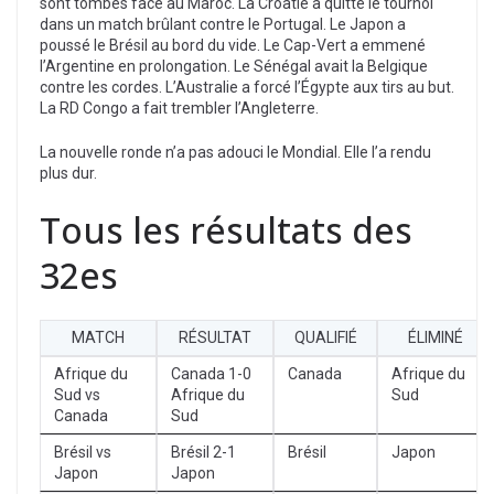
sont tombés face au Maroc. La Croatie a quitté le tournoi
dans un match brûlant contre le Portugal. Le Japon a
poussé le Brésil au bord du vide. Le Cap-Vert a emmené
l’Argentine en prolongation. Le Sénégal avait la Belgique
contre les cordes. L’Australie a forcé l’Égypte aux tirs au but.
La RD Congo a fait trembler l’Angleterre.
La nouvelle ronde n’a pas adouci le Mondial. Elle l’a rendu
plus dur.
Tous les résultats des
32es
MATCH
RÉSULTAT
QUALIFIÉ
ÉLIMINÉ
Afrique du
Canada 1-0
Canada
Afrique du
Sud vs
Afrique du
Sud
Canada
Sud
Brésil vs
Brésil 2-1
Brésil
Japon
Japon
Japon