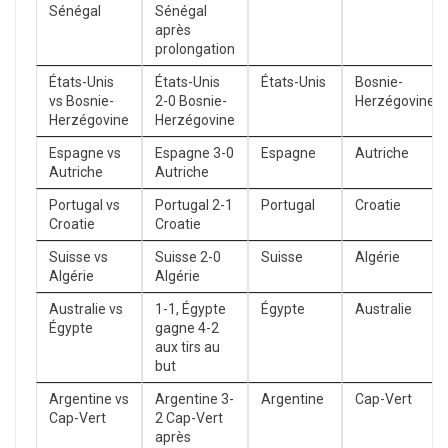
Sénégal
Sénégal
après
prolongation
États-Unis
États-Unis
États-Unis
Bosnie-
vs Bosnie-
2-0 Bosnie-
Herzégovine
Herzégovine
Herzégovine
Espagne vs
Espagne 3-0
Espagne
Autriche
Autriche
Autriche
Portugal vs
Portugal 2-1
Portugal
Croatie
Croatie
Croatie
Suisse vs
Suisse 2-0
Suisse
Algérie
Algérie
Algérie
Australie vs
1-1, Égypte
Égypte
Australie
Égypte
gagne 4-2
aux tirs au
but
Argentine vs
Argentine 3-
Argentine
Cap-Vert
Cap-Vert
2 Cap-Vert
après