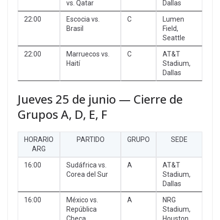
vs. Qatar
Dallas
22:00
Escocia vs.
C
Lumen
Brasil
Field,
Seattle
22:00
Marruecos vs.
C
AT&T
Haití
Stadium,
Dallas
Jueves 25 de junio — Cierre de
Grupos A, D, E, F
HORARIO
PARTIDO
GRUPO
SEDE
ARG
16:00
Sudáfrica vs.
A
AT&T
Corea del Sur
Stadium,
Dallas
16:00
México vs.
A
NRG
República
Stadium,
Checa
Houston