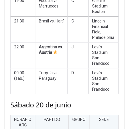
19:00
Escocia vs.
C
Gillette
Marruecos
Stadium,
Boston
21:30
Brasil vs. Haití
C
Lincoln
Financial
Field,
Philadelphia
22:00
Argentina vs.
J
Levi’s
Austria
Stadium,
San
Francisco
00:00
Turquía vs.
D
Levi’s
(sáb.)
Paraguay
Stadium,
San
Francisco
Sábado 20 de junio
HORARIO
PARTIDO
GRUPO
SEDE
ARG