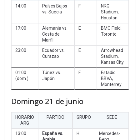
14:00
Países Bajos
F
NRG
vs. Suecia
Stadium,
Houston
17:00
Alemania vs.
E
BMO Field,
Costa de
Toronto
Marfil
23:00
Ecuador vs.
E
Arrowhead
Curazao
Stadium,
Kansas City
01:00
Túnez vs.
F
Estadio
(dom.)
Japón
BBVA,
Monterrey
Domingo 21 de junio
HORARIO
PARTIDO
GRUPO
SEDE
ARG
13:00
España vs.
H
Mercedes-
Arabia
Benz