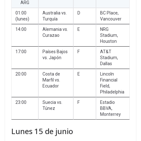
ARG
01:00
Australia vs.
D
BC Place,
(lunes)
Turquía
Vancouver
14:00
Alemania vs.
E
NRG
Curazao
Stadium,
Houston
17:00
Países Bajos
F
AT&T
vs. Japón
Stadium,
Dallas
20:00
Costa de
E
Lincoln
Marfil vs.
Financial
Ecuador
Field,
Philadelphia
23:00
Suecia vs.
F
Estadio
Túnez
BBVA,
Monterrey
Lunes 15 de junio