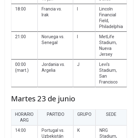
18:00
Francia vs.
I
Lincoln
Irak
Financial
Field,
Philadelphia
21:00
Noruega vs.
I
MetLife
Senegal
Stadium,
Nueva
Jersey
00:00
Jordania vs.
J
Levi’s
(mart.)
Argelia
Stadium,
San
Francisco
Martes 23 de junio
HORARIO
PARTIDO
GRUPO
SEDE
ARG
14:00
Portugal vs.
K
NRG
Uzbekistán
Stadium,