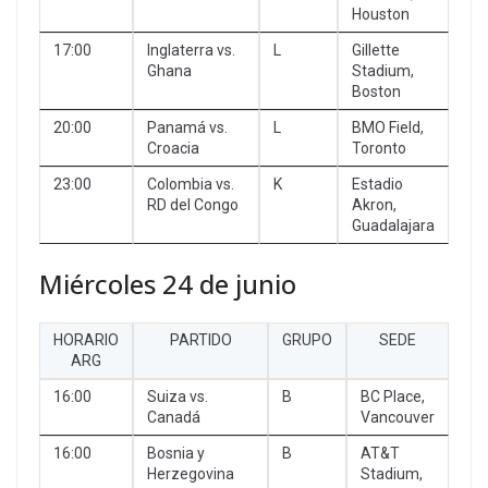
Houston
17:00
Inglaterra vs.
L
Gillette
Ghana
Stadium,
Boston
20:00
Panamá vs.
L
BMO Field,
Croacia
Toronto
23:00
Colombia vs.
K
Estadio
RD del Congo
Akron,
Guadalajara
Miércoles 24 de junio
HORARIO
PARTIDO
GRUPO
SEDE
ARG
16:00
Suiza vs.
B
BC Place,
Canadá
Vancouver
16:00
Bosnia y
B
AT&T
Herzegovina
Stadium,