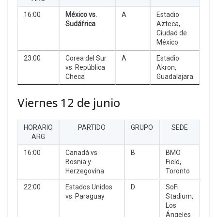
16:00
México vs.
A
Estadio
Sudáfrica
Azteca,
Ciudad de
México
23:00
Corea del Sur
A
Estadio
vs. República
Akron,
Checa
Guadalajara
Viernes 12 de junio
HORARIO
PARTIDO
GRUPO
SEDE
ARG
16:00
Canadá vs.
B
BMO
Bosnia y
Field,
Herzegovina
Toronto
22:00
Estados Unidos
D
SoFi
vs. Paraguay
Stadium,
Los
Ángeles