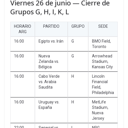
Viernes 26 de junio — Cierre de
Grupos G, H, I, K, L
HORARIO
PARTIDO
GRUPO
SEDE
ARG
16:00
Egipto vs. Irán
G
BMO Field,
Toronto
16:00
Nueva
G
Arrowhead
Zelanda vs.
Stadium,
Bélgica
Kansas City
16:00
Cabo Verde
H
Lincoln
vs. Arabia
Financial
Saudita
Field,
Philadelphia
16:00
Uruguay vs.
H
MetLife
España
Stadium,
Nueva
Jersey
22:00
Senegal vs.
I
NRG