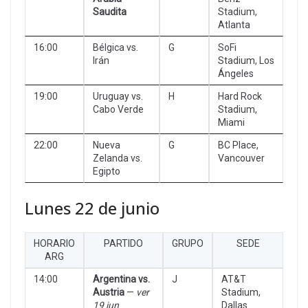
Saudita
Stadium,
Atlanta
16:00
Bélgica vs.
G
SoFi
Irán
Stadium, Los
Ángeles
19:00
Uruguay vs.
H
Hard Rock
Cabo Verde
Stadium,
Miami
22:00
Nueva
G
BC Place,
Zelanda vs.
Vancouver
Egipto
Lunes 22 de junio
HORARIO
PARTIDO
GRUPO
SEDE
ARG
14:00
Argentina vs.
J
AT&T
Austria
—
ver
Stadium,
19 jun
Dallas