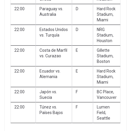
22:00
Paraguay vs.
D
Hard Rock
Australia
Stadium,
Miami
22:00
Estados Unidos
D
NRG
vs. Turquía
Stadium,
Houston
22:00
Costa de Marfil
E
Gillette
vs. Curazao
Stadium,
Boston
22:00
Ecuador vs.
E
Hard Rock
Alemania
Stadium,
Miami
22:00
Japón vs.
F
BC Place,
Suecia
Vancouver
22:00
Túnez vs.
F
Lumen
Países Bajos
Field,
Seattle