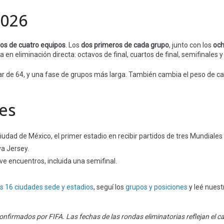
2026
pos de cuatro equipos
. Los
dos primeros de cada grupo
, junto con los
och
a en eliminación directa: octavos de final, cuartos de final, semifinales y 
ar de 64, y una fase de grupos más larga. También cambia el peso de ca
es
iudad de México, el primer estadio en recibir partidos de tres Mundiales 
va Jersey.
ve encuentros, incluida una semifinal.
as 16 ciudades sede y estadios
, seguí los
grupos y posiciones
y leé nues
onfirmados por FIFA. Las fechas de las rondas eliminatorias reflejan el cal